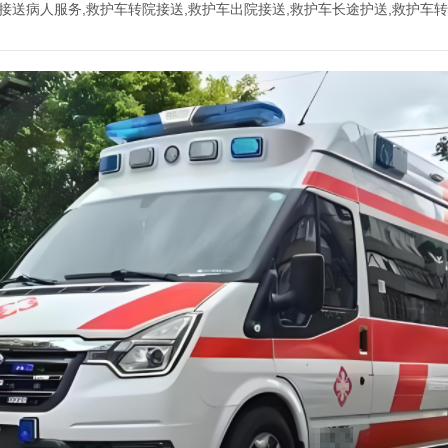
120接送病人服务,救护车转院接送,救护车出院接送,救护车长途护送,救护车